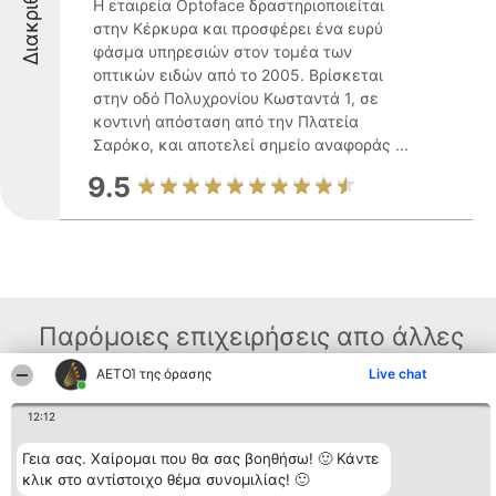
Διακριθέντες
Η εταιρεία Optoface δραστηριοποιείται
στην Κέρκυρα και προσφέρει ένα ευρύ
φάσμα υπηρεσιών στον τομέα των
οπτικών ειδών από το 2005. Βρίσκεται
στην οδό Πολυχρονίου Κωσταντά 1, σε
κοντινή απόσταση από την Πλατεία
Σαρόκο, και αποτελεί σημείο αναφοράς ...
9.5
Παρόμοιες επιχειρήσεις απο άλλες
περιοχές
ΑΕΤΟΊ της όρασης
Live chat
12:12
Διοργανωτής της
Κατάταξη
Επικοινωνία
Γεια σας. Χαίρομαι που θα σας βοηθήσω! 🙂 Κάντε
κατάταξης
Διακριθέντες
Επικοινωνία
κλικ στο αντίστοιχο θέμα συνομιλίας! 🙂
BEAUTIFUL COMPANY
Λίστα όλων