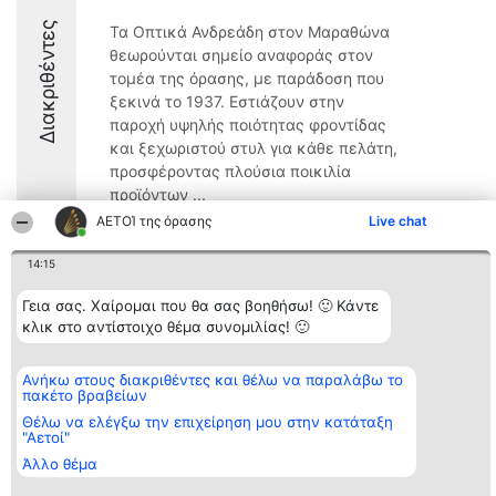
Διακριθέντες
Τα Οπτικά Ανδρεάδη στον Μαραθώνα
θεωρούνται σημείο αναφοράς στον
τομέα της όρασης, με παράδοση που
ξεκινά το 1937. Εστιάζουν στην
παροχή υψηλής ποιότητας φροντίδας
και ξεχωριστού στυλ για κάθε πελάτη,
προσφέροντας πλούσια ποικιλία
προϊόντων ...
ΑΕΤΟΊ της όρασης
Live chat
8.4
14:15
Γεια σας. Χαίρομαι που θα σας βοηθήσω! 🙂 Κάντε
Διοργανωτής της
Κατάταξη
Επικοινωνία
κλικ στο αντίστοιχο θέμα συνομιλίας! 🙂
κατάταξης
Διακριθέντες
Επικοινωνία
BEAUTIFUL COMPANY
Λίστα όλων
Μονοπρόσωπη ΙΚΕ
των
Ανήκω στους διακριθέντες και θέλω να παραλάβω το
ΤΗΛ. ΕΠΙΚΟΙΝΩΝΙΑΣ:
διακριθέντων
πακέτο βραβείων
2104128019
Μεθοδολογία
email:
Όροι &
Θέλω να ελέγξω την επιχείρηση μου στην κατάταξη
aetoi@beautifulcompany.co
προϋποθέσεις
"Αετοί"
ΠΟΛΙΤΙΚΗ
Άλλο θέμα
ΑΠΟΡΡΗΤΟΥ