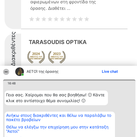
αφιερωμένων στη φροντίδα της
όρασης. Διαθέτει ...
Διακριθέντες
TARASOUDIS OPTIKA
ΑΕΤΟΊ της όρασης
Live chat
16:48
Διοργανωτής της
Κατάταξη
Επικοινωνία
Γεια σας. Χαίρομαι που θα σας βοηθήσω! 🙂 Κάντε
κατάταξης
Διακριθέντες
Επικοινωνία
κλικ στο αντίστοιχο θέμα συνομιλίας! 🙂
BEAUTIFUL COMPANY
Λίστα όλων
Μονοπρόσωπη ΙΚΕ
των
ΤΗΛ. ΕΠΙΚΟΙΝΩΝΙΑΣ:
διακριθέντων
Ανήκω στους διακριθέντες και θέλω να παραλάβω το
2104128019
Μεθοδολογία
πακέτο βραβείων
email:
Όροι &
aetoi@beautifulcompany.co
προϋποθέσεις
Θέλω να ελέγξω την επιχείρηση μου στην κατάταξη
ΠΟΛΙΤΙΚΗ
"Αετοί"
ΑΠΟΡΡΗΤΟΥ