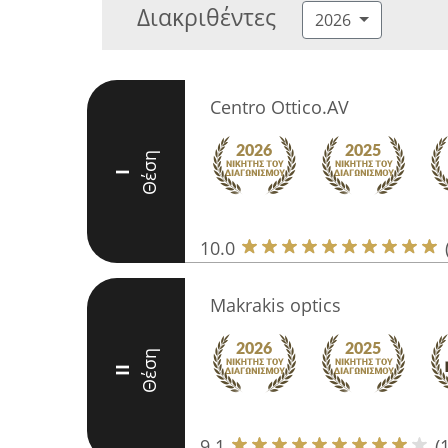
Διακριθέντες
2026
Centro Ottico.AV
Θέση
I
10.0
Makrakis optics
Θέση
II
9.1
(