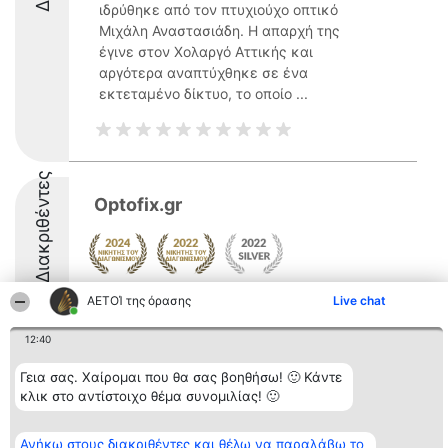
ιδρύθηκε από τον πτυχιούχο οπτικό
Μιχάλη Αναστασιάδη. Η απαρχή της
έγινε στον Χολαργό Αττικής και
αργότερα αναπτύχθηκε σε ένα
εκτεταμένο δίκτυο, το οποίο ...
Διακριθέντες
Optofix.gr
ΑΕΤΟΊ της όρασης
Live chat
12:40
Διοργανωτής της
Κατάταξη
Επικοινωνία
Γεια σας. Χαίρομαι που θα σας βοηθήσω! 🙂 Κάντε
κατάταξης
Διακριθέντες
Επικοινωνία
κλικ στο αντίστοιχο θέμα συνομιλίας! 🙂
BEAUTIFUL COMPANY
Λίστα όλων
Μονοπρόσωπη ΙΚΕ
των
ΤΗΛ. ΕΠΙΚΟΙΝΩΝΙΑΣ:
διακριθέντων
Ανήκω στους διακριθέντες και θέλω να παραλάβω το
2104128019