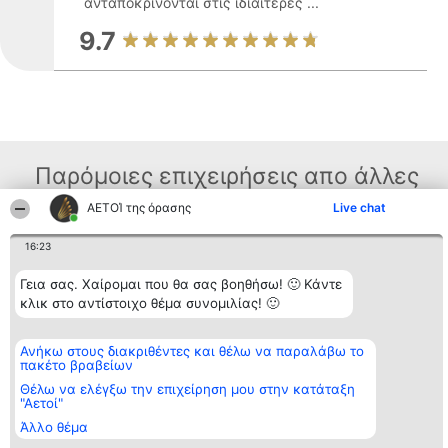
ανταποκρίνονται στις ιδιαίτερες ...
9.7
Παρόμοιες επιχειρήσεις απο άλλες
περιοχές
ΑΕΤΟΊ της όρασης
Live chat
16:23
Διοργανωτής της
Κατάταξη
Επικοινωνία
Γεια σας. Χαίρομαι που θα σας βοηθήσω! 🙂 Κάντε
κατάταξης
Διακριθέντες
Επικοινωνία
κλικ στο αντίστοιχο θέμα συνομιλίας! 🙂
BEAUTIFUL COMPANY
Λίστα όλων
Μονοπρόσωπη ΙΚΕ
των
ΤΗΛ. ΕΠΙΚΟΙΝΩΝΙΑΣ:
διακριθέντων
Ανήκω στους διακριθέντες και θέλω να παραλάβω το
2104128019
Μεθοδολογία
πακέτο βραβείων
email:
Όροι &
aetoi@beautifulcompany.co
προϋποθέσεις
Θέλω να ελέγξω την επιχείρηση μου στην κατάταξη
ΠΟΛΙΤΙΚΗ
"Αετοί"
ΑΠΟΡΡΗΤΟΥ
Άλλο θέμα